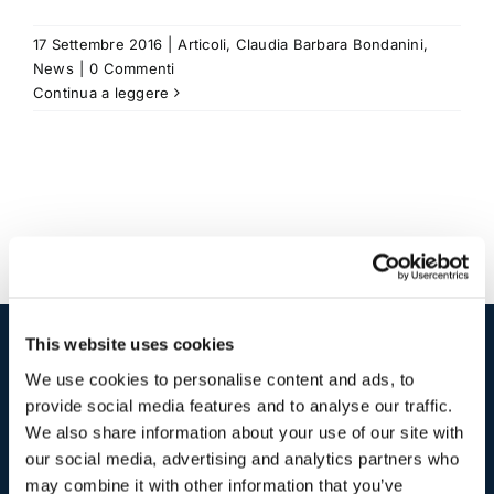
17 Settembre 2016
|
Articoli
,
Claudia Barbara Bondanini
,
News
|
0 Commenti
Continua a leggere
This website uses cookies
I nostri contatti
.
We use cookies to personalise content and ads, to
provide social media features and to analyse our traffic.
We also share information about your use of our site with
our social media, advertising and analytics partners who
Indirizzo postale unificato
.
may combine it with other information that you’ve
Studio Legale Scicchitano