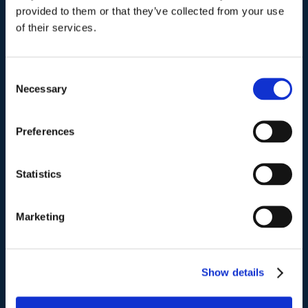
provided to them or that they’ve collected from your use
Via Emilio Faà di Bruno, 4
of their services.
00195-Roma
Telefono
.
Consent
Necessary
Tel:
(+39) 06.3723102
,
(+39) 06.3720677
,
Selection
(+39) 06.3700089
Preferences
Mail e Pec
.
info@studiolegalescicchitano.it
Statistics
sergioscicchitano@ordineavvocatiroma.org
Marketing
pagina contatti
Show details