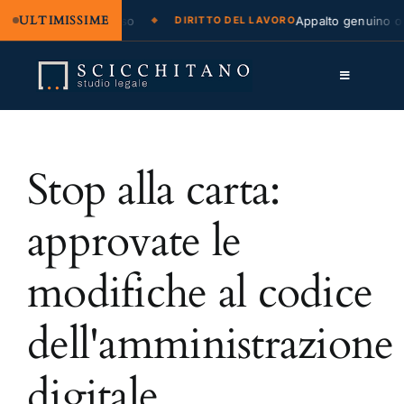
ULTIMISSIME
zione legale e regresso
Appalto genuino o 
DIRITTO DEL LAVORO
Salta
al
Toggle
contenuto
Navigation
Lo Studio
Stop alla carta:
Cassazione
Servizi
approvate le
Approfondimenti
modifiche al codice
Contatti
dell'amministrazione
LK
digitale
FB