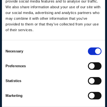
provide social media features and to analyse our traffic.
We also share information about your use of our site with
our social media, advertising and analytics partners who
I nostri contatti
.
may combine it with other information that you’ve
provided to them or that they’ve collected from your use
of their services.
Indirizzo postale unificato
.
Studio Legale Scicchitano
Via Emilio Faà di Bruno, 4
Consent
00195-Roma
Necessary
Selection
Telefono
.
Preferences
Tel:
(+39) 06.3723102
,
(+39) 06.3720677
,
(+39) 06.3700089
Statistics
Mail e Pec
.
Marketing
info@studiolegalescicchitano.it
sergioscicchitano@ordineavvocatiroma.org