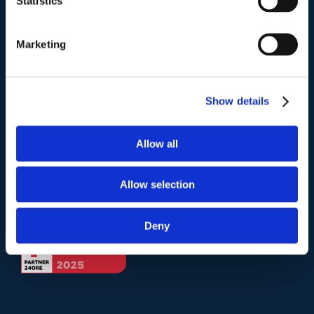
Statistics
Telefono
.
Marketing
Tel:
(+39) 06.3723102
,
(+39) 06.3720677
,
(+39) 06.3700089
Show details
Mail e Pec
.
info@studiolegalescicchitano.it
Allow all
sergioscicchitano@ordineavvocatiroma.org
Allow selection
pagina contatti
Deny