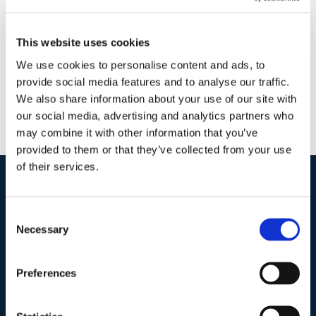
Commenti
Continua a leggere
This website uses cookies
We use cookies to personalise content and ads, to
provide social media features and to analyse our traffic.
We also share information about your use of our site with
our social media, advertising and analytics partners who
may combine it with other information that you’ve
provided to them or that they’ve collected from your use
of their services.
I nostri contatti
.
Consent
Necessary
Selection
Indirizzo postale unificato
.
Preferences
Studio Legale Scicchitano
Via Emilio Faà di Bruno, 4
00195-Roma