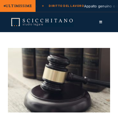
ULTIMISSIME
one legale e regresso
Appalto genuino o so
DIRITTO DEL LAVORO
Salta
al
Toggle
contenuto
Navigation
Lo Studio
Cassazione
Servizi
Approfondimenti
Contatti
LK
FB