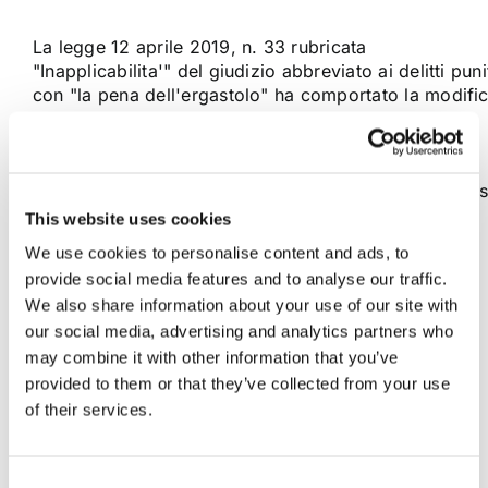
La legge 12 aprile 2019, n. 33 rubricata
"Inapplicabilita'" del giudizio abbreviato ai delitti puni
con "la pena dell'ergastolo" ha comportato la modifi
degli articoli 438, 441-bis, 442 e 429 del codice di
procedura penale. Con riferimento al giudizio
abbreviato disciplinato dall’art. 438, c.p.p., la novità
principale consiste nell’introduzione del comma 1- bis
che [...]
This website uses cookies
We use cookies to personalise content and ads, to
provide social media features and to analyse our traffic.
21 Novembre 2020
|
Articoli
,
Diritto Penale
,
mauro
We also share information about your use of our site with
giallombardo
|
0 Commenti
our social media, advertising and analytics partners who
Continua a leggere
may combine it with other information that you’ve
provided to them or that they’ve collected from your use
of their services.
Consent