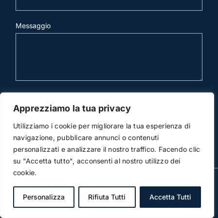
Messaggio
invia mail
Apprezziamo la tua privacy
Utilizziamo i cookie per migliorare la tua esperienza di
navigazione, pubblicare annunci o contenuti
personalizzati e analizzare il nostro traffico. Facendo clic
su "Accetta tutto", acconsenti al nostro utilizzo dei
cookie.
© Copyright 2012 -2018 | Studio Legale Scicchitano | All
Rights Reserved | Powered by
3DWorks
Personalizza
Rifiuta Tutti
Accetta Tutti