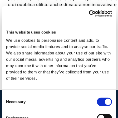
o di pubblica utilità, anche di natura non innovativa e
volta a garantire la fruizione [...]
30 Ottobre 2020
|
Articoli
,
Diritto amministrativo
|
0
This website uses cookies
Commenti
Continua a leggere
We use cookies to personalise content and ads, to
provide social media features and to analyse our traffic.
We also share information about your use of our site with
our social media, advertising and analytics partners who
may combine it with other information that you’ve
provided to them or that they’ve collected from your use
of their services.
Consent
Necessary
Selection
I nostri contatti
.