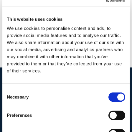
21 Gennaio 2020
|
News
|
0 Commenti
Continua a leggere
This website uses cookies
We use cookies to personalise content and ads, to
provide social media features and to analyse our traffic.
We also share information about your use of our site with
our social media, advertising and analytics partners who
may combine it with other information that you’ve
provided to them or that they’ve collected from your use
of their services.
I nostri contatti
.
Consent
Necessary
Selection
Indirizzo postale unificato
.
Preferences
Studio Legale Scicchitano
Via Emilio Faà di Bruno, 4
00195-Roma