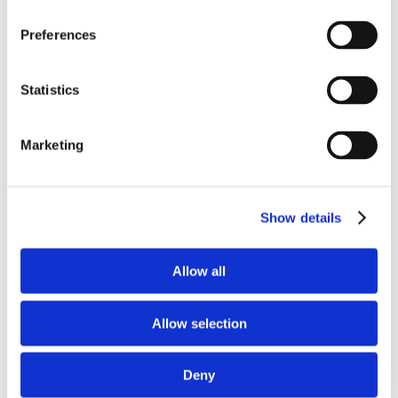
Preferences
Statistics
Marketing
Atto
amministrativo: il
Show details
TAR Campania sui
Allow all
requisiti di nullità
Allow selection
Deny
Con la sentenza TAR Campania n. 1540 del 19