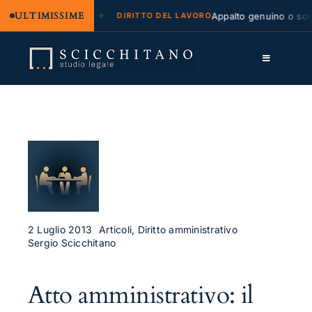
ULTIMISSIME
legale e regresso
Appalto genuino o sommin
DIRITTO DEL LAVORO
Salta
al
Toggle
contenuto
Navigation
Lo Studio
Cassazione
Servizi
Approfondimenti
Contatti
2 Luglio 2013
Articoli, Diritto amministrativo
Sergio Scicchitano
LK
Atto amministrativo: il
FB