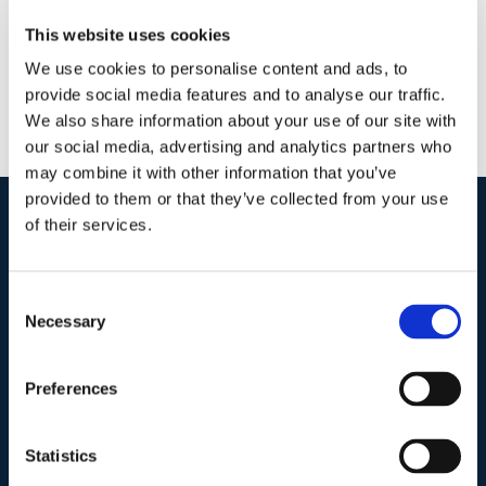
This website uses cookies
We use cookies to personalise content and ads, to
provide social media features and to analyse our traffic.
We also share information about your use of our site with
our social media, advertising and analytics partners who
may combine it with other information that you’ve
provided to them or that they’ve collected from your use
of their services.
I nostri contatti
.
Consent
Necessary
Selection
Indirizzo postale unificato
.
Studio Legale Scicchitano
Via Emilio Faà di Bruno, 4
Preferences
00195-Roma
Statistics
Telefono
.