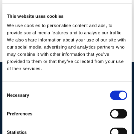
Continua a leggere
This website uses cookies
We use cookies to personalise content and ads, to
provide social media features and to analyse our traffic.
We also share information about your use of our site with
our social media, advertising and analytics partners who
may combine it with other information that you’ve
provided to them or that they’ve collected from your use
of their services.
I nostri contatti
.
Consent
Necessary
Selection
Indirizzo postale unificato
.
Studio Legale Scicchitano
Preferences
Via Emilio Faà di Bruno, 4
00195-Roma
Statistics