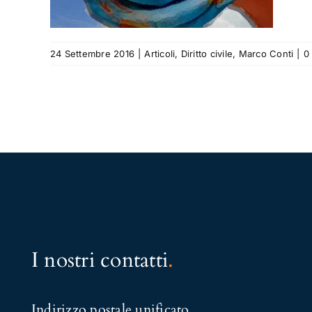
nti
24 Settembre 2016
|
Articoli
,
Diritto civile
,
Marco Conti
|
0
I nostri contatti
.
Indirizzo postale unificato
.