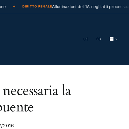
ne
Allucinazioni dell’IA negli atti processual
DIRITTO PENALE
LK
FB
necessaria la
buente
87/2016