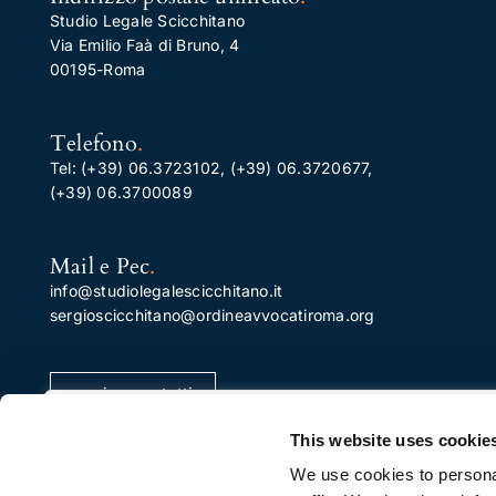
Studio Legale Scicchitano
Via Emilio Faà di Bruno, 4
00195-Roma
Telefono
.
Tel:
(+39) 06.3723102
,
(+39) 06.3720677
,
(+39) 06.3700089
Mail e Pec
.
info@studiolegalescicchitano.it
sergioscicchitano@ordineavvocatiroma.org
pagina contatti
Apprezziamo la tua privacy
This website uses cookie
Utilizziamo i cookie per migliorare la tua esperienza di
We use cookies to personal
navigazione, pubblicare annunci o contenuti