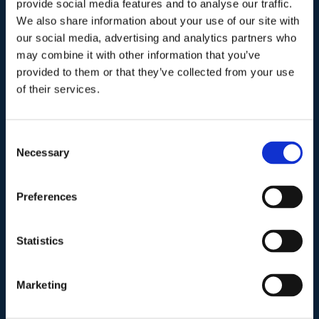
provide social media features and to analyse our traffic.
We also share information about your use of our site with
our social media, advertising and analytics partners who
I nostri contatti
.
may combine it with other information that you’ve
provided to them or that they’ve collected from your use
of their services.
Indirizzo postale unificato
.
Studio Legale Scicchitano
Via Emilio Faà di Bruno, 4
Consent
00195-Roma
Necessary
Selection
Telefono
.
Preferences
Tel:
(+39) 06.3723102
,
(+39) 06.3720677
,
(+39) 06.3700089
Statistics
Mail e Pec
.
Marketing
info@studiolegalescicchitano.it
sergioscicchitano@ordineavvocatiroma.org