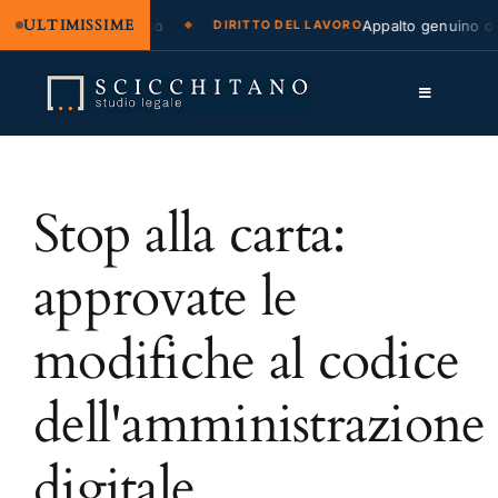
ULTIMISSIME
zione legale e regresso
Appalto genuino o s
DIRITTO DEL LAVORO
Salta
al
Toggle
contenuto
Navigation
Lo Studio
Stop alla carta:
Cassazione
Servizi
approvate le
Approfondimenti
modifiche al codice
Contatti
dell'amministrazione
LK
digitale
FB