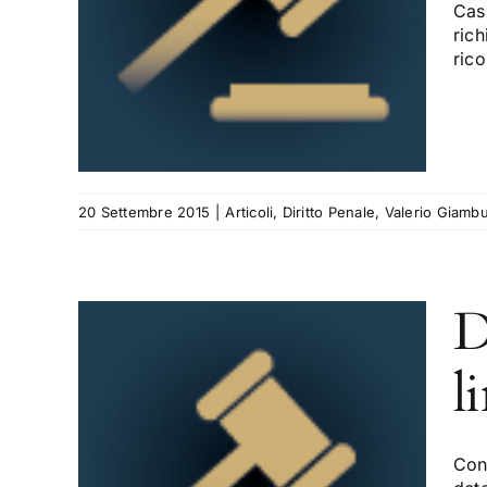
o-
Cass
e
ric
rico
ambusso
20 Settembre 2015
|
Articoli
,
Diritto Penale
,
Valerio Giamb
D
l
e, la
Con 
 la