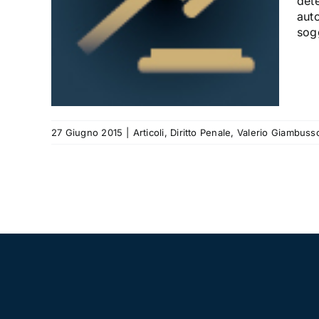
det
aut
sog
ambusso
27 Giugno 2015
|
Articoli
,
Diritto Penale
,
Valerio Giambuss