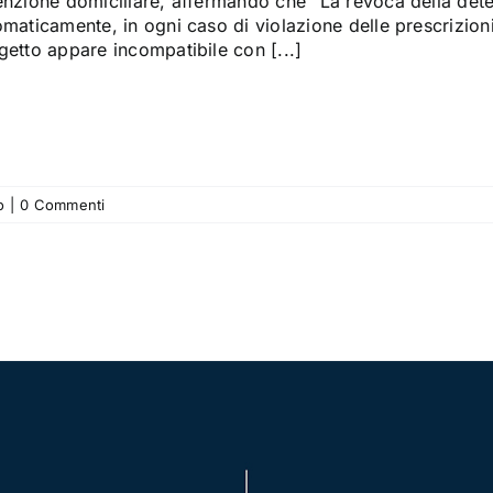
enzione domiciliare, affermando che ”La revoca della det
omaticamente, in ogni caso di violazione delle prescrizio
getto appare incompatibile con [...]
o
|
0 Commenti