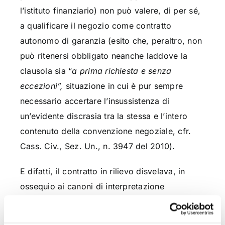
l’istituto finanziario) non può valere, di per sé,
a qualificare il negozio come contratto
autonomo di garanzia (esito che, peraltro, non
può ritenersi obbligato neanche laddove la
clausola sia “
a prima richiesta e senza
eccezioni”,
situazione in cui è pur sempre
necessario accertare l’insussistenza di
un’evidente discrasia tra la stessa e l’intero
contenuto della convenzione negoziale, cfr.
Cass. Civ., Sez. Un., n. 3947 del 2010).
E difatti, il contratto in rilievo disvelava, in
ossequio ai canoni di interpretazione
contrattuale di cui agli artt. 1362 ss. c.c., la
piena accessorietà della garanzia personale al