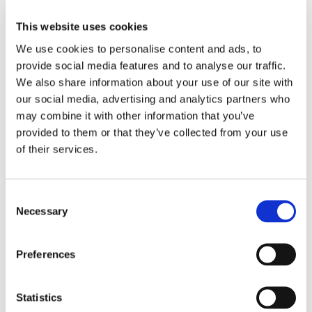
rapporto principale: fondamentali, in tal senso,
This website uses cookies
le indicazioni emergenti dal tenore letterale del
We use cookies to personalise content and ads, to
negozio stesso, tra cui la sistematica
provide social media features and to analyse our traffic.
qualificazione in termini di “fideiussione” del
We also share information about your use of our site with
rapporto e la costante identificazione
our social media, advertising and analytics partners who
dell’oggetto dell’obbligazione a carico del
may combine it with other information that you’ve
provided to them or that they’ve collected from your use
garante con quello dell’obbligazione a carico
of their services.
del debitore principale.
In conclusione, deve evidenziarsi che decisioni
Consent
quali quella ottenuta dallo Studio saranno, nel
Necessary
Selection
prossimo periodo, sempre più frequenti nella
giurisprudenza di merito, chiamata a dare
Preferences
attuazione a quei principi nomofilattici che
hanno finalmente fatto chiarezza circa gli
Statistics