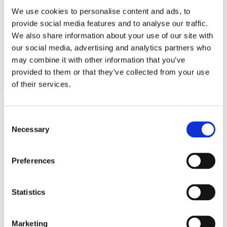
We use cookies to personalise content and ads, to
provide social media features and to analyse our traffic.
We also share information about your use of our site with
our social media, advertising and analytics partners who
may combine it with other information that you’ve
provided to them or that they’ve collected from your use
of their services.
Consent
Recent posts
.
Necessary
Selection
24 Luglio 2026
Preferences
Diritto civile, Michela Colitta, Sentenze Cassazione
Roberto De Gaetano
Statistics
News.
Marketing