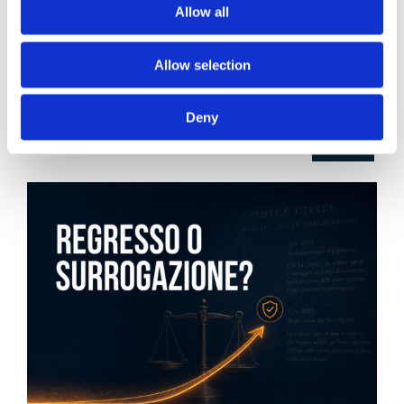
Recent posts
.
Allow all
24 Luglio 2026
Allow selection
Diritto civile, Michela Colitta, Sentenze Cassazione
Roberto De Gaetano
Deny
News.