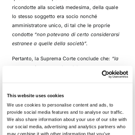
ricondotte alla società medesima, della quale
lo stesso soggetto era socio nonché
amministratore unico, di tal che le proprie
condotte
“non potevano di certo considerarsi
estranee a quelle della società”.
Pertanto, la Suprema Corte conclude che:
“la
sentenza impugnata ha, del tutto
correttamente, considerato la responsabilità
della società per condotte poste in essere dal
suo socio e amministratore unico, unico
This website uses cookies
soggetto in possesso dei requisiti professionali
We use cookies to personalise content and ads, to
provide social media features and to analyse our traffic.
per lo svolgimento dell’attività di assistenza
We also share information about your use of our site with
fiscale e tributaria”
.
our social media, advertising and analytics partners who
may combine it with other information that you’ve