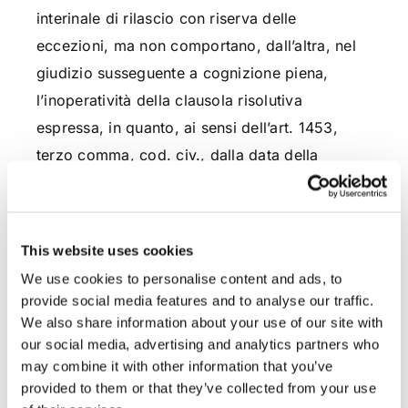
interinale di rilascio con riserva delle
eccezioni, ma non comportano, dall’altra, nel
giudizio susseguente a cognizione piena,
l’inoperatività della clausola risolutiva
espressa, in quanto, ai sensi dell’art. 1453,
terzo comma, cod. civ., dalla data della
domanda – che è quella già avanzata ex art.
657 cod. proc. civ. con l’intimazione di sfratto,
introduttiva della causa di risoluzione del
This website uses cookies
contratto – il conduttore non può più
We use cookies to personalise content and ads, to
adempiere (conf. Cass. 13248/2010).
provide social media features and to analyse our traffic.
We also share information about your use of our site with
Per tali motivi il Collegio ha respinto il ricorso.
our social media, advertising and analytics partners who
may combine it with other information that you’ve
Avv. Gavril Zaccaria
provided to them or that they’ve collected from your use