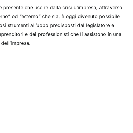
 presente che uscire dalla crisi d’impresa, attraverso
rno” od “esterno” che sia, è oggi divenuto possibile
osi strumenti all’uopo predisposti dal legislatore e
prenditori e dei professionisti che li assistono in una
Pt. 5 Per
 dell’impresa.
combattere gli
abusi più
controlli
IMPRESE