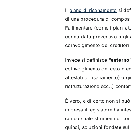
Il
piano di risanamento
si def
di una procedura di composiz
Fallimentare (come i piani atte
concordato preventivo o gli ac
coinvolgimento dei creditori.
Invece si definisce “
esterno
coinvolgimento del ceto credit
attestati di risanamento) o g
ristrutturazione ecc..) conte
È vero, e di certo non si può 
impresa il legislatore ha int
concorsuale strumenti di com
quindi, soluzioni fondate sull