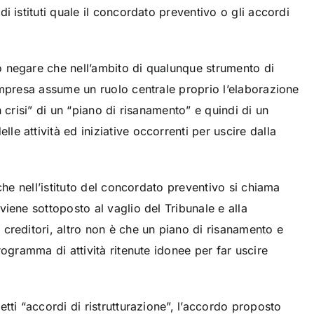
i istituti quale il concordato preventivo o gli accordi
 negare che nell’ambito di qualunque strumento di
Pt. 6: la
impresa assume un ruolo centrale proprio l’elaborazione
continuità
n crisi” di un “piano di risanamento” e quindi di un
diretta e
 attività ed iniziative occorrenti per uscire dalla
indiretta.
Pubblicato su
Diritto 24
 che nell’istituto del concordato preventivo si chiama
iene sottoposto al vaglio del Tribunale e alla
IMPRESE
creditori, altro non è che un piano di risanamento e
rogramma di attività ritenute idonee per far uscire
.
tti “accordi di ristrutturazione”, l’accordo proposto