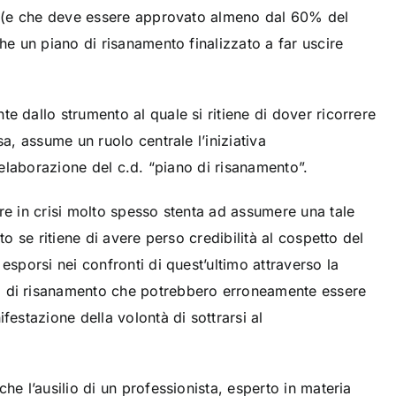
ri (e che deve essere approvato almeno dal 60% del
che un piano di risanamento finalizzato a far uscire
e dallo strumento al quale si ritiene di dover ricorrere
sa, assume un ruolo centrale l’iniziativa
l’elaborazione del c.d. “piano di risanamento”.
Covid-19:
imprese in
re in crisi molto spesso stenta ad assumere una tale
difficoltà e
tto se ritiene di avere perso credibilità al cospetto del
liquidità alle
 esporsi nei confronti di quest’ultimo attraverso la
aziende.
 di risanamento che potrebbero erroneamente essere
Azioni
festazione della volontà di sottrarsi al
esecutive ed
azioni da parte
dei creditori
he l’ausilio di un professionista, esperto in materia