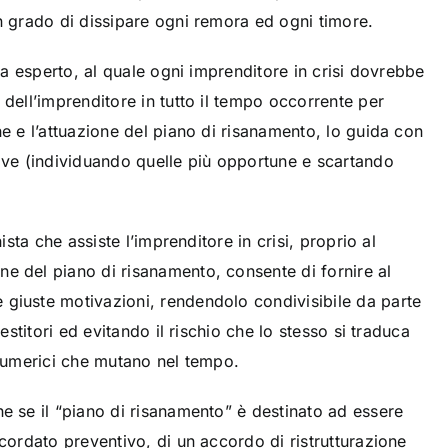
nei confronti
in grado di dissipare ogni remora ed ogni timore.
dei debitori
sta esperto, al quale ogni imprenditore in crisi dovrebbe
Articoli
IMPRESE
 dell’imprenditore in tutto il tempo occorrente per
ne e l’attuazione del piano di risanamento, lo guida con
tive (individuando quelle più opportune e scartando
nista che assiste l’imprenditore in crisi, proprio al
e del piano di risanamento, consente di fornire al
giuste motivazioni, rendendolo condivisibile da parte
vestitori ed evitando il rischio che lo stesso si traduca
 numerici che mutano nel tempo.
e se il “piano di risanamento” è destinato ad essere
ncordato preventivo, di un accordo di ristrutturazione