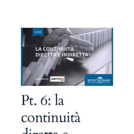
retta
o su
Pt. 6: la
continuità