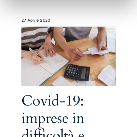
27 Aprile 2020
in
alle
tive
dei
i dei
Covid-19:
imprese in
difficoltà e