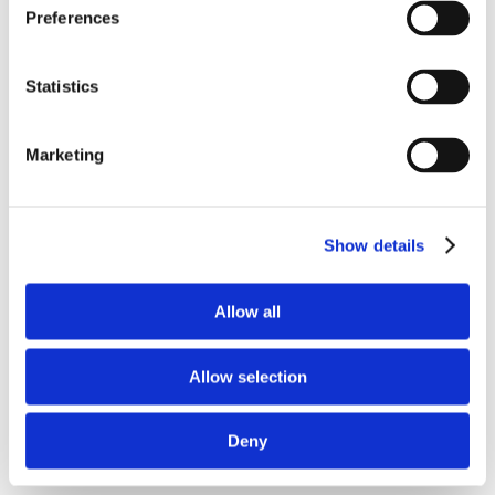
Preferences
Statistics
Pt. 6: la
Marketing
continuità
Show details
diretta e
indiretta.
Allow all
Pubblicato su
Allow selection
Diritto 24
Deny