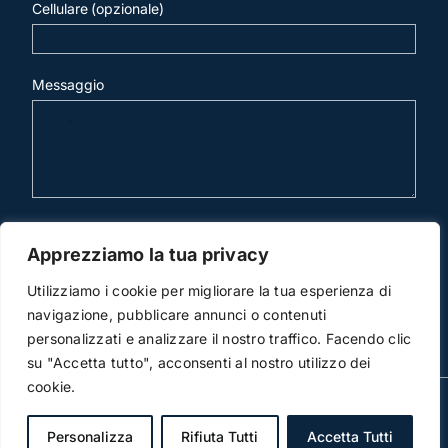
Cellulare (opzionale)
Messaggio
invia mail
Apprezziamo la tua privacy
Utilizziamo i cookie per migliorare la tua esperienza di
navigazione, pubblicare annunci o contenuti
personalizzati e analizzare il nostro traffico. Facendo clic
su "Accetta tutto", acconsenti al nostro utilizzo dei
cookie.
© Copyright 2012 -2018 | Studio Legale Scicchitano | All
Rights Reserved | Powered by
3DWorks
Personalizza
Rifiuta Tutti
Accetta Tutti