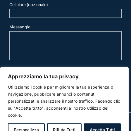
Cellulare (opzionale)
Messaggio
invia mail
Apprezziamo la tua privacy
Utilizziamo i cookie per migliorare la tua esperienza di
navigazione, pubblicare annunci o contenuti
personalizzati e analizzare il nostro traffico. Facendo clic
su "Accetta tutto", acconsenti al nostro utilizzo dei
cookie.
© Copyright 2012 -2017 | Studio Legale Scicchitano | All
Rights Reserved | Powered by
3DWorks
Personalizza
Rifiuta Tutti
Accetta Tutti