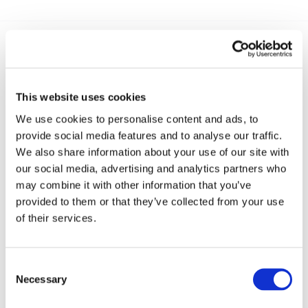
Recent posts
.
This website uses cookies
24 Luglio 2026
We use cookies to personalise content and ads, to
Diritto civile, Michela Colitta, Sentenze Cassazione
provide social media features and to analyse our traffic.
Roberto De Gaetano
We also share information about your use of our site with
our social media, advertising and analytics partners who
News.
may combine it with other information that you’ve
provided to them or that they’ve collected from your use
of their services.
Consent
Necessary
Selection