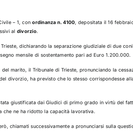
Civile – 1, con
ordinanza n. 4100
, depositata il 16 febbrai
sivi al
divorzio
.
i Trieste, dichiarando la separazione giudiziale di due coni
ssegno mensile di sostentamento pari ad Euro 1.200.000.
del marito, il Tribunale di Trieste, pronunciando la cessazi
à del divorzio, ha previsto che lo stesso corrispondesse a
ata giustificata dai Giudici di primo grado in virtù del fat
 che ne ha ridotto la capacità lavorativa.
 però, chiamati successivamente a pronunciarsi sulla quest