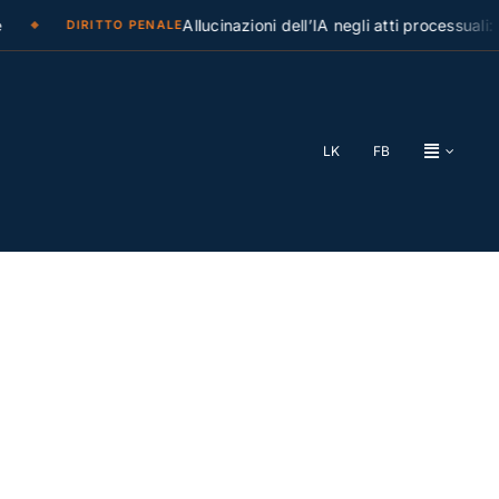
Allucinazioni dell’IA negli atti processuali: la C
DIRITTO PENALE
LK
FB