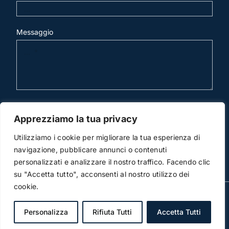
Messaggio
invia mail
Apprezziamo la tua privacy
Utilizziamo i cookie per migliorare la tua esperienza di
navigazione, pubblicare annunci o contenuti
personalizzati e analizzare il nostro traffico. Facendo clic
su "Accetta tutto", acconsenti al nostro utilizzo dei
cookie.
© Copyright 2012 -2015 | Studio Legale Scicchitano | All
Rights Reserved | Powered by
3DWorks
Personalizza
Rifiuta Tutti
Accetta Tutti