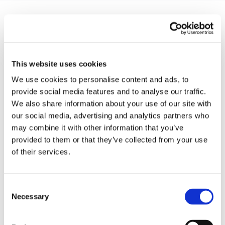
Recent posts
.
This website uses cookies
24 Luglio 2026
Diritto civile, Michela Colitta, Sentenze Cassazione
We use cookies to personalise content and ads, to
Roberto De Gaetano
provide social media features and to analyse our traffic.
We also share information about your use of our site with
News.
our social media, advertising and analytics partners who
may combine it with other information that you’ve
provided to them or that they’ve collected from your use
of their services.
Consent
Necessary
Selection