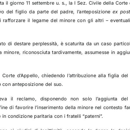
 il giorno 11 settembre u. s., la I Sez. Civile della Cort
vo del figlio da parte del padre, l’anteposizione
ex pos
 rafforzare il legame del minore con gli altri – eventuali
 di destare perplessità, è scaturita da un caso particola
a minore, riconosciuta tardivamente, assumesse in aggi
 Corte d’Appello, chiedendo l’attribuzione alla figlia d
 con anteposizione del suo.
ieva il reclamo, disponendo non solo l’aggiunta d
l fine di favorire l’inserimento della minore nel contesto f
in condizione paritaria con i fratelli “paterni”.