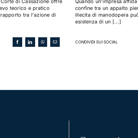
Corte di Cassazione offre
Quando un'impresa affida a
evo teorico e pratico
confine tra un appalto pi
 rapporto tra l'azione di
illecita di manodopera può 
esistenza di un [...]
CONDIVIDI SUI SOCIAL