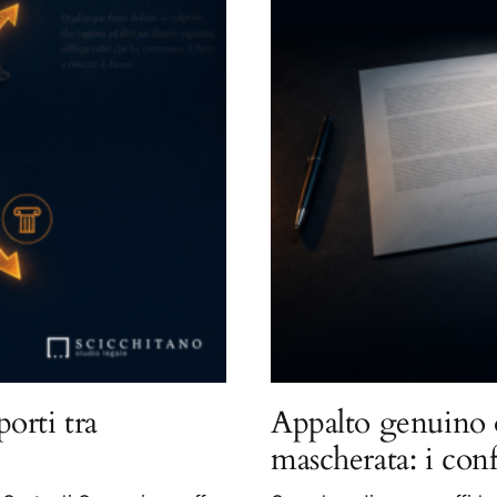
porti tra
Appalto genuino 
mascherata: i con