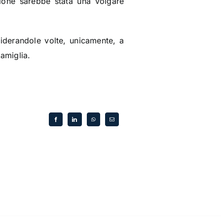
sione sarebbe stata una volgare
nsiderandole volte, unicamente, a
amiglia.