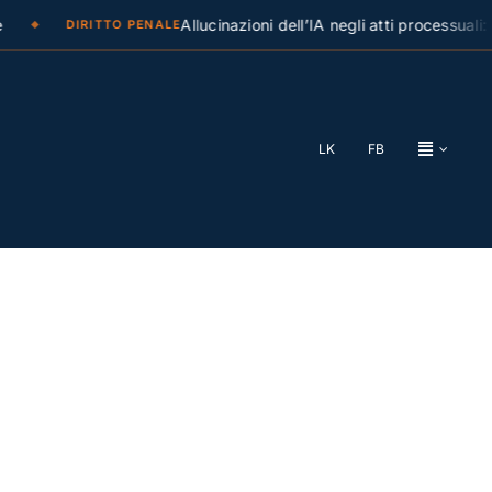
Allucinazioni dell’IA negli atti processuali: la C
DIRITTO PENALE
LK
FB