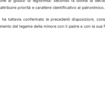
ne ai giudizi di legittimità: secondo la donna la deci
ttribuire priorità e carattere identificativo al patronimico.
so, ha tuttavia confermato le precedenti disposizioni, co
amento del legame della minore con il padre e con la sua f