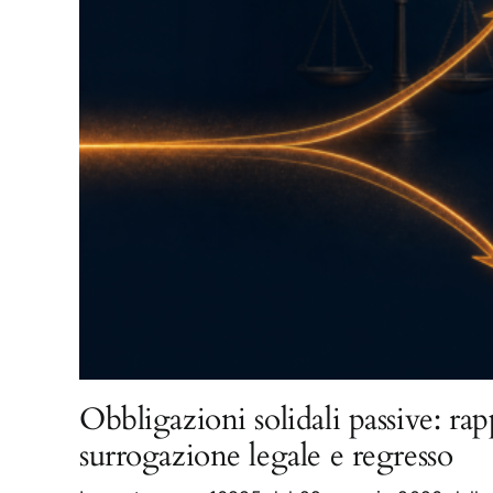
Obbligazioni solidali passive: rap
surrogazione legale e regresso