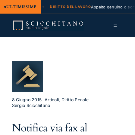
ULTIMISSIME
legale e regresso
Appalto genuino o sommin
DIRITTO DEL LAVORO
Salta
al
Toggle
contenuto
Navigation
Lo Studio
Cassazione
Servizi
Approfondimenti
Contatti
8 Giugno 2015
Articoli, Diritto Penale
Sergio Scicchitano
LK
Notifica via fax al
FB