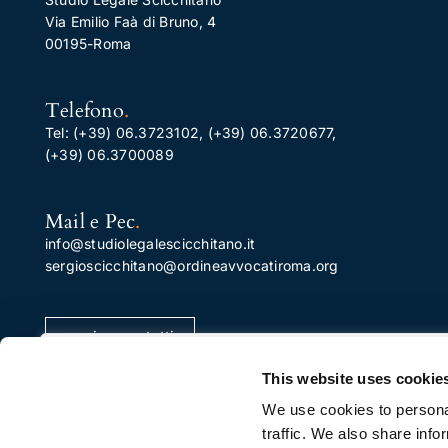
Via Emilio Faà di Bruno, 4
00195-Roma
Telefono
.
Tel:
(+39) 06.3723102
,
(+39) 06.3720677
,
(+39) 06.3700089
Mail e Pec
.
info@studiolegalescicchitano.it
sergioscicchitano@ordineavvocatiroma.org
pagina contatti
Apprezziamo la tua privacy
This website uses cookie
Utilizziamo i cookie per migliorare la tua esperienza di
We use cookies to personal
navigazione, pubblicare annunci o contenuti
traffic. We also share info