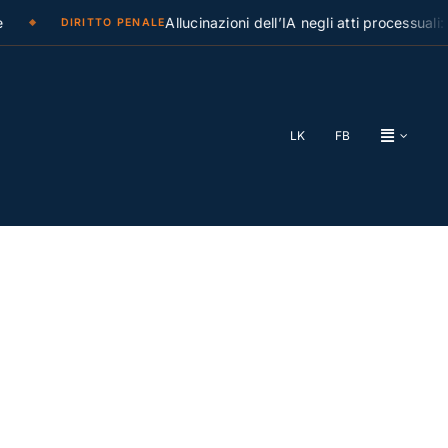
Allucinazioni dell’IA negli atti processuali: la C
DIRITTO PENALE
LK
FB