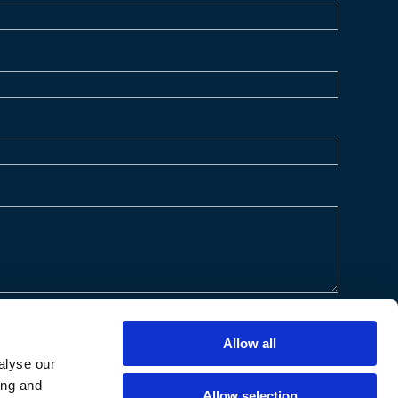
Allow all
alyse our
ing and
Allow selection