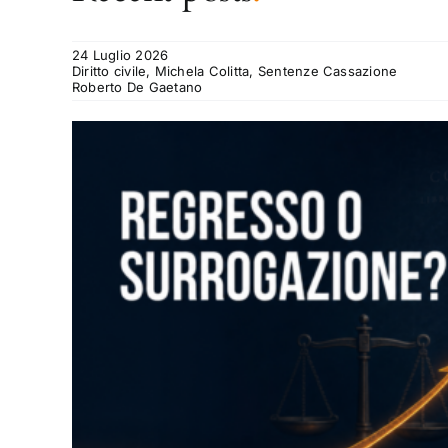
24 Luglio 2026
Diritto civile, Michela Colitta, Sentenze Cassazione
Roberto De Gaetano