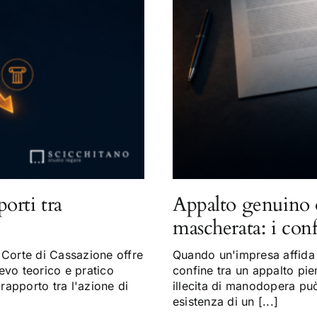
porti tra
Appalto genuino 
mascherata: i con
Corte di Cassazione offre
Quando un'impresa affida a
evo teorico e pratico
confine tra un appalto pi
 rapporto tra l'azione di
illecita di manodopera può 
esistenza di un [...]