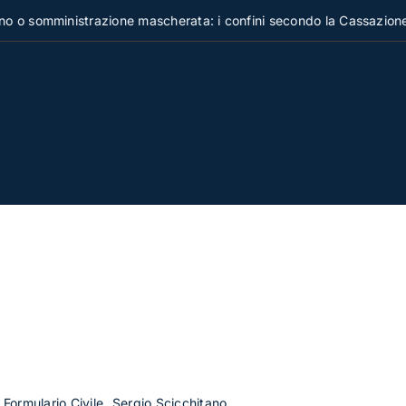
omministrazione mascherata: i confini secondo la Cassazione
, Formulario Civile
Sergio Scicchitano