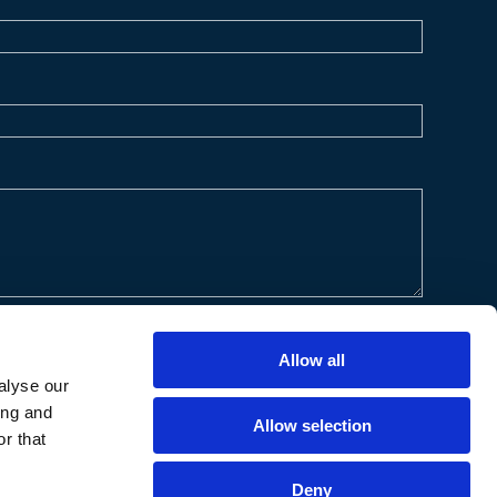
Allow all
alyse our
ing and
Allow selection
r that
Deny