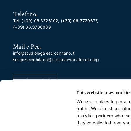
Telefono
.
Tel:
(+39) 06.3723102
,
(+39) 06.3720677
,
(+39) 06.3700089
Mail e Pec
.
info@studiolegalescicchitano.it
sergioscicchitano@ordineavvocatiroma.org
pagina contatti
Apprezziamo la tua privacy
This website uses cookie
Utilizziamo i cookie per migliorare la tua esperienza di
We use cookies to personal
navigazione, pubblicare annunci o contenuti
traffic. We also share info
personalizzati e analizzare il nostro traffico. Facendo cli
analytics partners who may
su "Accetta tutto", acconsenti al nostro utilizzo dei
they’ve collected from your
cookie.