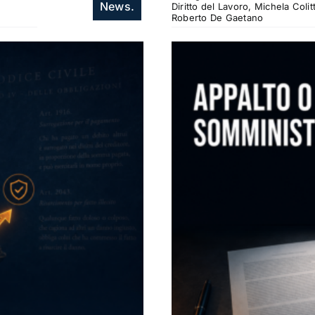
News.
Diritto del Lavoro, Michela Col
Roberto De Gaetano