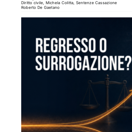
Diritto civile, Michela Colitta, Sentenze Cassazione
Roberto De Gaetano