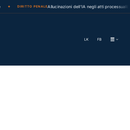
Allucinazioni dell’IA negli atti processuali: la 
DIRITTO PENALE
LK
FB