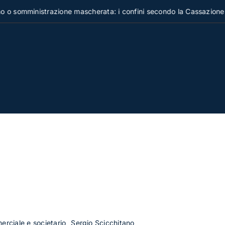
omministrazione mascherata: i confini secondo la Cassazione
merciale e societario
Sergio Scicchitano