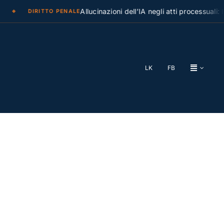
Allucinazioni dell’IA negli atti processuali: la C
DIRITTO PENALE
LK
FB