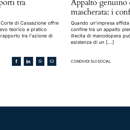
porti tra
Appalto genuino 
mascherata: i con
Corte di Cassazione offre
Quando un'impresa affida a
evo teorico e pratico
confine tra un appalto pi
 rapporto tra l'azione di
illecita di manodopera può 
esistenza di un [...]
CONDIVIDI SUI SOCIAL