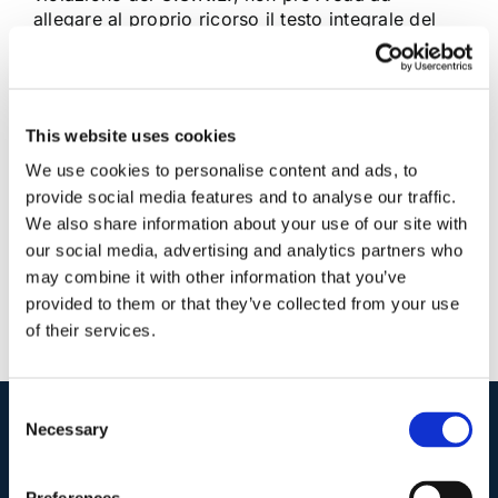
allegare al proprio ricorso il testo integrale del
contratto medesimo
17 Febbraio 2018
|
Articoli
,
Claudio Grimaldi
,
Diritto del
This website uses cookies
Lavoro
|
0 Commenti
Continua a leggere
We use cookies to personalise content and ads, to
provide social media features and to analyse our traffic.
We also share information about your use of our site with
our social media, advertising and analytics partners who
may combine it with other information that you’ve
provided to them or that they’ve collected from your use
of their services.
Consent
Necessary
Selection
I nostri contatti
.