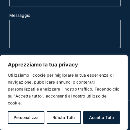
Messaggio
invia mail
Apprezziamo la tua privacy
Utilizziamo i cookie per migliorare la tua esperienza di
navigazione, pubblicare annunci o contenuti
personalizzati e analizzare il nostro traffico. Facendo clic
su "Accetta tutto", acconsenti al nostro utilizzo dei
cookie.
© Copyright 2012 -2026 | Studio Legale Scicchitano |
All Rights Reserved | Powered by
3DWorks
Personalizza
Rifiuta Tutti
Accetta Tutti