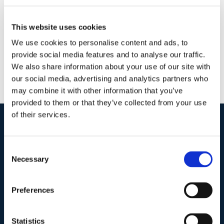
Continua a leggere
This website uses cookies
We use cookies to personalise content and ads, to
provide social media features and to analyse our traffic.
We also share information about your use of our site with
our social media, advertising and analytics partners who
may combine it with other information that you’ve
provided to them or that they’ve collected from your use
of their services.
I nostri contatti
.
Consent
Necessary
Selection
Indirizzo postale unificato
.
Studio Legale Scicchitano
Preferences
Via Emilio Faà di Bruno, 4
00195-Roma
Statistics