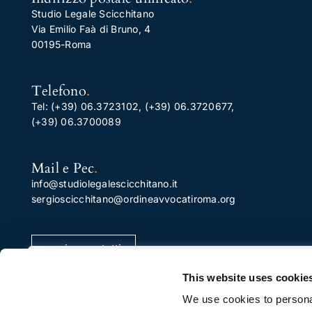
Studio Legale Scicchitano
Via Emilio Faà di Bruno, 4
00195-Roma
Telefono
.
Tel:
(+39) 06.3723102
,
(+39) 06.3720677
,
(+39) 06.3700089
Mail e Pec
.
info@studiolegalescicchitano.it
sergioscicchitano@ordineavvocatiroma.org
pagina contatti
Apprezziamo la tua privacy
This website uses cookie
Utilizziamo i cookie per migliorare la tua esperienza di
We use cookies to personal
navigazione, pubblicare annunci o contenuti