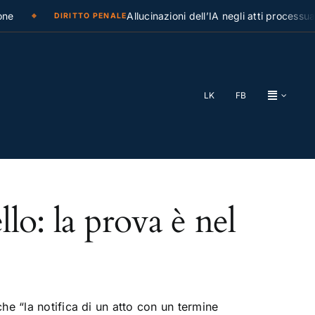
e
Allucinazioni dell’IA negli atti processual
DIRITTO PENALE
LK
FB
llo: la prova è nel
e “la notifica di un atto con un termine