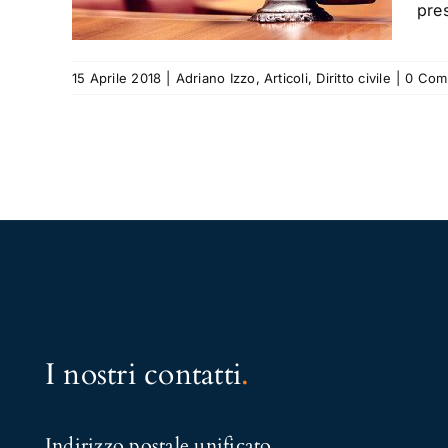
vile
pres
15 Aprile 2018
|
Adriano Izzo
,
Articoli
,
Diritto civile
|
0 Com
I nostri contatti
.
Indirizzo postale unificato
.