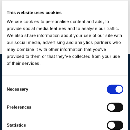
This website uses cookies
We use cookies to personalise content and ads, to
provide social media features and to analyse our traffic.
We also share information about your use of our site with
our social media, advertising and analytics partners who
may combine it with other information that you’ve
provided to them or that they’ve collected from your use
of their services.
I nostri contatti
.
Consent
Necessary
Selection
Indirizzo postale unificato
.
Studio Legale Scicchitano
Preferences
Via Emilio Faà di Bruno, 4
00195-Roma
Statistics