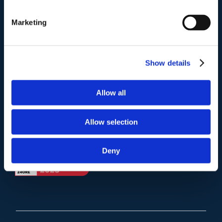
Telefono
.
Tel:
(+39) 06.3723102
,
(+39) 06.3720677
,
Marketing
(+39) 06.3700089
Mail e Pec
.
Show details
info@studiolegalescicchitano.it
sergioscicchitano@ordineavvocatiroma.org
Allow all
pagina contatti
Allow selection
Deny