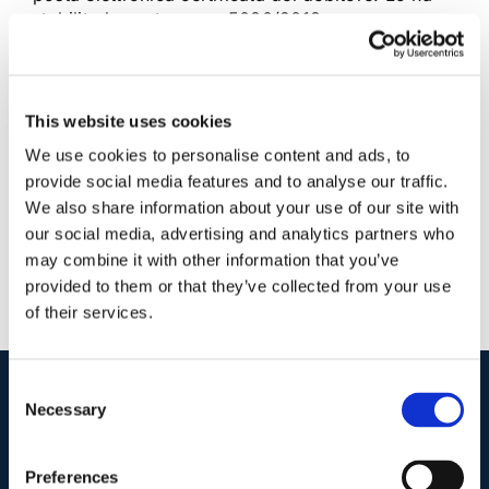
stabilito la sentenza n. 5080/2018
18 Marzo 2018
|
Articoli
,
Diritto fallimentare
,
Elio Pino
|
0
Commenti
This website uses cookies
Continua a leggere
We use cookies to personalise content and ads, to
provide social media features and to analyse our traffic.
We also share information about your use of our site with
our social media, advertising and analytics partners who
may combine it with other information that you’ve
provided to them or that they’ve collected from your use
of their services.
Consent
Necessary
Selection
I nostri contatti
.
Preferences