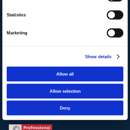
Indirizzo postale unificato
.
Studio Legale Scicchitano
Statistics
Via Emilio Faà di Bruno, 4
00195-Roma
Marketing
Telefono
.
Tel:
(+39) 06.3723102
,
(+39) 06.3720677
,
Show details
(+39) 06.3700089
Allow all
Mail e Pec
.
info@studiolegalescicchitano.it
sergioscicchitano@ordineavvocatiroma.org
Allow selection
Deny
pagina contatti