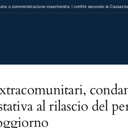
o o somministrazione mascherata: i confini secondo la Cassazion
xtracomunitari, conda
stativa al rilascio del p
oggiorno