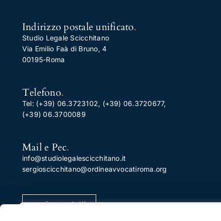
Indirizzo postale unificato
.
Studio Legale Scicchitano
Via Emilio Faà di Bruno, 4
00195-Roma
Telefono
.
Tel:
(+39) 06.3723102
,
(+39) 06.3720677
,
(+39) 06.3700089
Mail e Pec
.
info@studiolegalescicchitano.it
sergioscicchitano@ordineavvocatiroma.org
pagina contatti
Apprezziamo la tua privacy