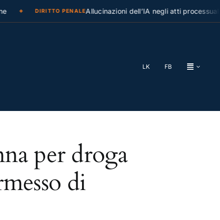
e
Allucinazioni dell’IA negli atti processuali
DIRITTO PENALE
LK
FB
nna per droga
ermesso di