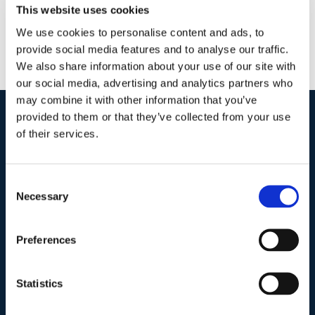
This website uses cookies
We use cookies to personalise content and ads, to
provide social media features and to analyse our traffic.
We also share information about your use of our site with
our social media, advertising and analytics partners who
may combine it with other information that you’ve
provided to them or that they’ve collected from your use
of their services.
I nostri contatti
.
Consent
Indirizzo postale unificato
.
Necessary
Selection
Studio Legale Scicchitano
Via Emilio Faà di Bruno, 4
00195-Roma
Preferences
Telefono
.
Statistics
Tel:
(+39) 06.3723102
,
(+39) 06.3720677
,