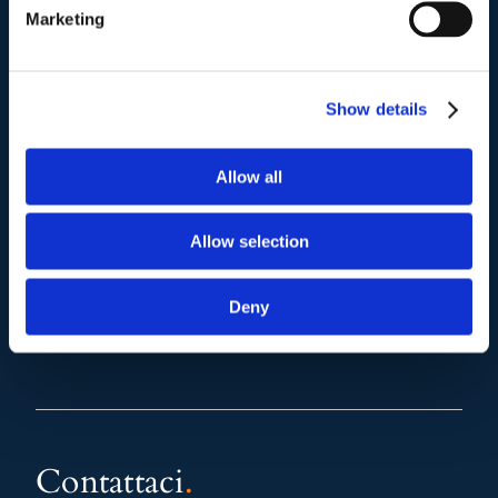
(+39) 06.3700089
Marketing
Mail e Pec
.
info@studiolegalescicchitano.it
Show details
sergioscicchitano@ordineavvocatiroma.org
Allow all
pagina contatti
Allow selection
Deny
Contattaci
.