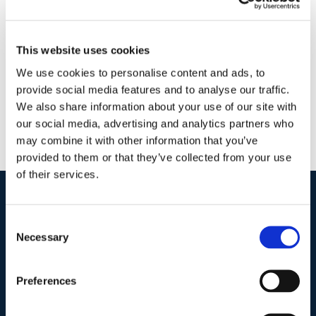
25 Febbraio 2018
|
Articoli
,
Diritto civile
,
Elio Pino
|
0
Commenti
Continua a leggere
This website uses cookies
We use cookies to personalise content and ads, to
provide social media features and to analyse our traffic.
We also share information about your use of our site with
our social media, advertising and analytics partners who
may combine it with other information that you’ve
provided to them or that they’ve collected from your use
of their services.
I nostri contatti
.
Consent
Necessary
Selection
Indirizzo postale unificato
.
Preferences
Studio Legale Scicchitano
Via Emilio Faà di Bruno, 4