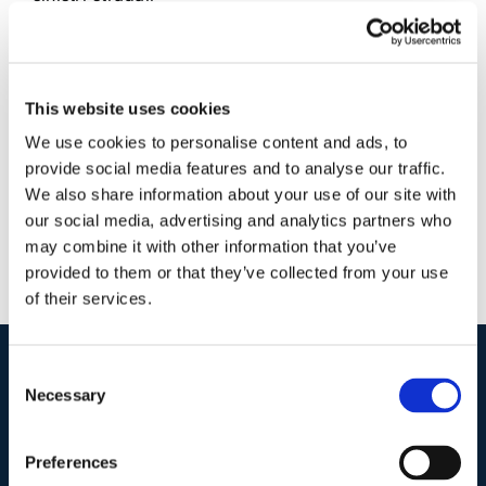
3 Febbraio 2018
|
Articoli
,
Diritto civile
,
Matteo Pavia
|
0
Commenti
This website uses cookies
Continua a leggere
We use cookies to personalise content and ads, to
provide social media features and to analyse our traffic.
We also share information about your use of our site with
our social media, advertising and analytics partners who
may combine it with other information that you’ve
provided to them or that they’ve collected from your use
of their services.
Consent
I nostri contatti
.
Necessary
Selection
Preferences
Indirizzo postale unificato
.