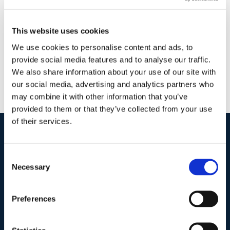
e condominio
|
0 Commenti
Continua a leggere
This website uses cookies
We use cookies to personalise content and ads, to
provide social media features and to analyse our traffic.
We also share information about your use of our site with
our social media, advertising and analytics partners who
may combine it with other information that you’ve
provided to them or that they’ve collected from your use
of their services.
I nostri contatti
.
Consent
Necessary
Selection
Indirizzo postale unificato
.
Preferences
Studio Legale Scicchitano
Via Emilio Faà di Bruno, 4
00195-Roma