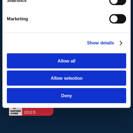
Statistics
Telefono
.
Marketing
Tel:
(+39) 06.3723102
,
(+39) 06.3720677
,
(+39) 06.3700089
Show details
Mail e Pec
.
info@studiolegalescicchitano.it
Allow all
sergioscicchitano@ordineavvocatiroma.org
Allow selection
pagina contatti
Deny