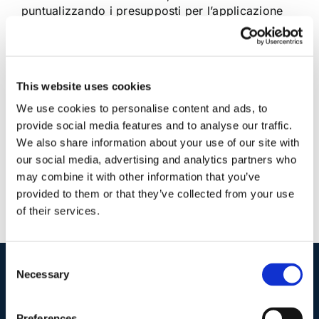
puntualizzando i presupposti per l’applicazione
dell’indennità in caso di cessazione del rapporto.
La Corte ha [...]
This website uses cookies
2 Ottobre 2014
|
Articoli
,
Diritto civile
|
0 Commenti
Continua a leggere
We use cookies to personalise content and ads, to
provide social media features and to analyse our traffic.
We also share information about your use of our site with
our social media, advertising and analytics partners who
may combine it with other information that you’ve
provided to them or that they’ve collected from your use
of their services.
Consent
Necessary
Selection
I nostri contatti
.
Preferences