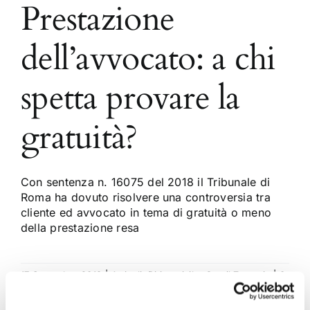
Prestazione
dell’avvocato: a chi
spetta provare la
gratuità?
Con sentenza n. 16075 del 2018 il Tribunale di
Roma ha dovuto risolvere una controversia tra
cliente ed avvocato in tema di gratuità o meno
della prestazione resa
17 Settembre 2018
|
Articoli
,
Diritto civile
,
Gavril Zaccaria
|
0
Commenti
Continua a leggere