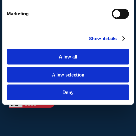
Telefono
.
Tel:
(+39) 06.3723102
,
(+39) 06.3720677
,
Marketing
(+39) 06.3700089
Mail e Pec
.
Show details
info@studiolegalescicchitano.it
sergioscicchitano@ordineavvocatiroma.org
Allow all
pagina contatti
Allow selection
Deny