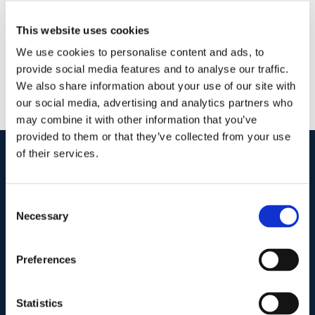
This website uses cookies
We use cookies to personalise content and ads, to
provide social media features and to analyse our traffic.
We also share information about your use of our site with
our social media, advertising and analytics partners who
may combine it with other information that you’ve
provided to them or that they’ve collected from your use
of their services.
I nostri contatti
.
Consent
Necessary
Selection
Indirizzo postale unificato
.
Studio Legale Scicchitano
Preferences
Via Emilio Faà di Bruno, 4
00195-Roma
Statistics