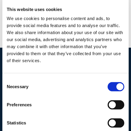
This website uses cookies
We use cookies to personalise content and ads, to
provide social media features and to analyse our traffic.
We also share information about your use of our site with
our social media, advertising and analytics partners who
may combine it with other information that you’ve
provided to them or that they’ve collected from your use
of their services.
I nostri contatti
.
Consent
Necessary
Selection
Indirizzo postale unificato
.
Studio Legale Scicchitano
Via Emilio Faà di Bruno, 4
Preferences
00195-Roma
Statistics
Telefono
.