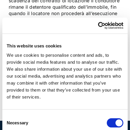
scadenza del contratto di locazione il conduttore
rimane il detentore qualificato dell’immobile, fin
quando il locatore non procederà all’esecuzione
del provvedimento di rilascio. La Corte di
Cassazione ha precisato che l’azione possessoria
ex art. 1168 cod. [...]
This website uses cookies
20 Settembre 2014
|
Articoli
,
Locazioni e condominio
|
0
We use cookies to personalise content and ads, to
Commenti
provide social media features and to analyse our traffic.
Continua a leggere
We also share information about your use of our site with
our social media, advertising and analytics partners who
may combine it with other information that you’ve
provided to them or that they’ve collected from your use
of their services.
Consent
Necessary
Selection