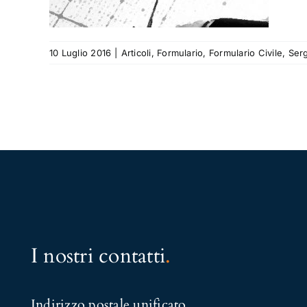
10 Luglio 2016
|
Articoli
,
Formulario
,
Formulario Civile
,
Serg
I nostri contatti
.
Indirizzo postale unificato
.