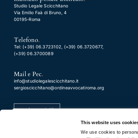
Studio Legale Scicchitano
Via Emilio Faà di Bruno, 4
00195-Roma
Telefono
.
Tel:
(+39) 06.3723102
,
(+39) 06.3720677
,
(+39) 06.3700089
Mail e Pec
.
info@studiolegalescicchitano.it
sergioscicchitano@ordineavvocatiroma.org
pagina contatti
Apprezziamo la tua privacy
This website uses cookie
Utilizziamo i cookie per migliorare la tua esperienza di
We use cookies to personal
navigazione, pubblicare annunci o contenuti