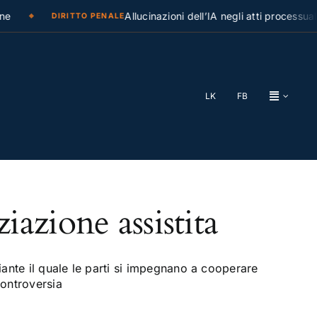
e
Allucinazioni dell’IA negli atti processuali
DIRITTO PENALE
LK
FB
azione assistita
iante il quale le parti si impegnano a cooperare
controversia