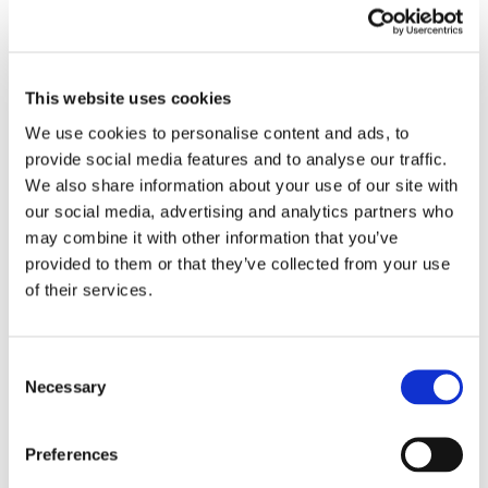
La responsabilità
civile del
This website uses cookies
We use cookies to personalise content and ads, to
provide social media features and to analyse our traffic.
professionista
We also share information about your use of our site with
our social media, advertising and analytics partners who
sanitario
may combine it with other information that you’ve
provided to them or that they’ve collected from your use
of their services.
Con la sentenza n. 10608/2018, la Corte di
Cassazione, sez. III Civile, si è pronunciata sulla
Consent
risarcibilità del danno da lesione del diritto
Necessary
all’autodeterminazione, cagionato dalla
Selection
violazione del dovere del medico di informare il
paziente in merito ai trattamenti sanitari. Il tema è
Preferences
stato affrontato in occasione di un ricorso [...]