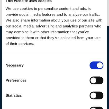
This website uses cookies
We use cookies to personalise content and ads, to
provide social media features and to analyse our traffic.
We also share information about your use of our site with
our social media, advertising and analytics partners who
may combine it with other information that you’ve
provided to them or that they’ve collected from your use
I nostri contatti
.
of their services.
Indirizzo postale unificato
.
Consent
Necessary
Selection
Studio Legale Scicchitano
Via Emilio Faà di Bruno, 4
00195-Roma
Preferences
Telefono
.
Statistics
Tel:
(+39) 06.3723102
,
(+39) 06.3720677
,
(+39) 06.3700089