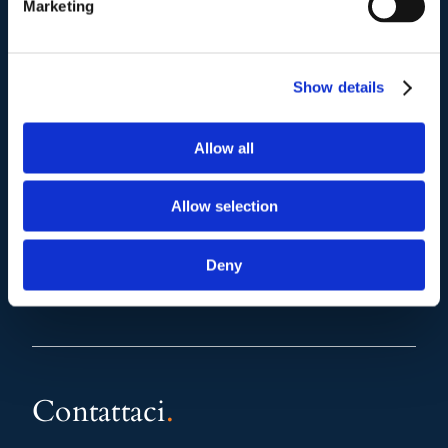
Marketing
Mail e Pec
.
info@studiolegalescicchitano.it
Show details
sergioscicchitano@ordineavvocatiroma.org
Allow all
pagina contatti
Allow selection
Deny
Contattaci
.