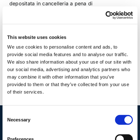
depositata in cancelleria a pena di
inammissibilità, almeno sette giorni prima [...]
25 Settembre 2014
|
Articoli
,
Formulario
,
Formulario
This website uses cookies
Penale
|
0 Commenti
Continua a leggere
We use cookies to personalise content and ads, to
provide social media features and to analyse our traffic.
We also share information about your use of our site with
our social media, advertising and analytics partners who
may combine it with other information that you’ve
provided to them or that they’ve collected from your use
of their services.
Consent
Necessary
Selection
I nostri contatti
.
Preferences