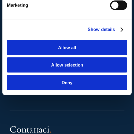
(+39) 06.3700089
Marketing
Mail e Pec
.
info@studiolegalescicchitano.it
Show details
sergioscicchitano@ordineavvocatiroma.org
Allow all
pagina contatti
Allow selection
Deny
Contattaci
.