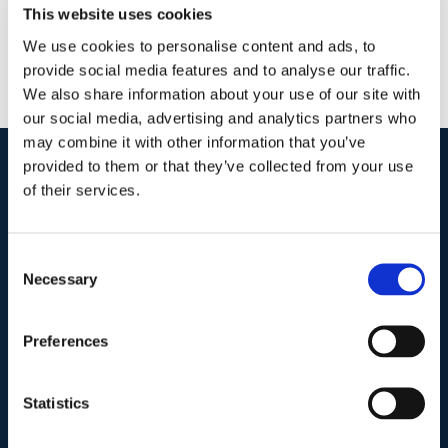
This website uses cookies
We use cookies to personalise content and ads, to
provide social media features and to analyse our traffic.
We also share information about your use of our site with
our social media, advertising and analytics partners who
may combine it with other information that you’ve
provided to them or that they’ve collected from your use
of their services.
I nostri contatti
.
Consent
Indirizzo postale unificato
.
Necessary
Selection
Studio Legale Scicchitano
Via Emilio Faà di Bruno, 4
00195-Roma
Preferences
Telefono
.
Statistics
Tel:
(+39) 06.3723102
,
(+39) 06.3720677
,