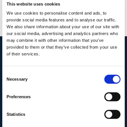
This website uses cookies
We use cookies to personalise content and ads, to
provide social media features and to analyse our traffic.
We also share information about your use of our site with
our social media, advertising and analytics partners who
may combine it with other information that you’ve
provided to them or that they’ve collected from your use
of their services.
I nostri contatti
.
Consent
Indirizzo postale unificato
.
Necessary
Selection
Studio Legale Scicchitano
Via Emilio Faà di Bruno, 4
00195-Roma
Preferences
Telefono
.
Statistics
Tel:
(+39) 06.3723102
,
(+39) 06.3720677
,