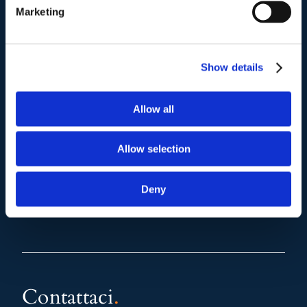
(+39) 06.3700089
Marketing
Mail e Pec
.
info@studiolegalescicchitano.it
Show details
sergioscicchitano@ordineavvocatiroma.org
Allow all
pagina contatti
Allow selection
Deny
Contattaci
.