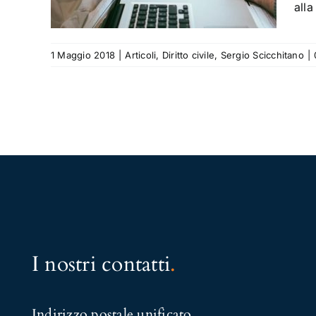
hitano
alla
1 Maggio 2018
|
Articoli
,
Diritto civile
,
Sergio Scicchitano
|
I nostri contatti
.
Indirizzo postale unificato
.