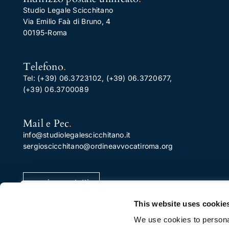
Studio Legale Scicchitano
Via Emilio Faà di Bruno, 4
00195-Roma
Telefono
.
Tel:
(+39) 06.3723102
,
(+39) 06.3720677
,
(+39) 06.3700089
Mail e Pec
.
info@studiolegalescicchitano.it
sergioscicchitano@ordineavvocatiroma.org
pagina contatti
Apprezziamo la tua privacy
This website uses cookie
Utilizziamo i cookie per migliorare la tua esperienza di
We use cookies to personal
navigazione, pubblicare annunci o contenuti