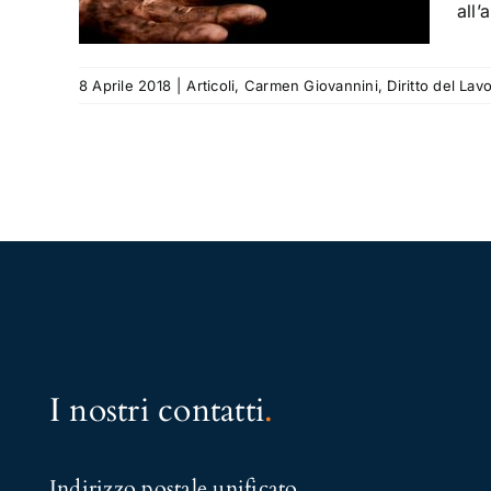
all
8 Aprile 2018
|
Articoli
,
Carmen Giovannini
,
Diritto del Lav
I nostri contatti
.
Indirizzo postale unificato
.