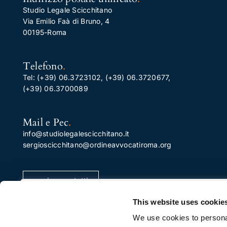
Studio Legale Scicchitano
Via Emilio Faà di Bruno, 4
00195-Roma
Telefono
.
Tel:
(+39) 06.3723102
,
(+39) 06.3720677
,
(+39) 06.3700089
Mail e Pec
.
info@studiolegalescicchitano.it
sergioscicchitano@ordineavvocatiroma.org
pagina contatti
Apprezziamo la tua privacy
This website uses cookie
Utilizziamo i cookie per migliorare la tua esperienza di
We use cookies to personal
navigazione, pubblicare annunci o contenuti